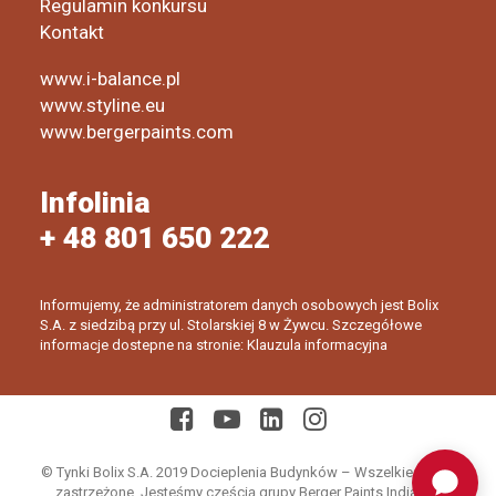
Regulamin konkursu
Kontakt
www.i-balance.pl
www.styline.eu
www.bergerpaints.com
Infolinia
+ 48 801 650 222
Informujemy, że administratorem danych osobowych jest Bolix
S.A. z siedzibą przy ul. Stolarskiej 8 w Żywcu. Szczegółowe
informacje dostepne na stronie: Klauzula informacyjna
© Tynki Bolix S.A. 2019 Docieplenia Budynków – Wszelkie prawa
zastrzeżone. Jesteśmy częścią grupy Berger Paints India Ltd