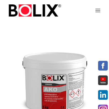
OFFER
ABOUT BOLIX
SYSTEMS
PRODUCTS
TECHNICAL DATA SHEETS
PL
EN