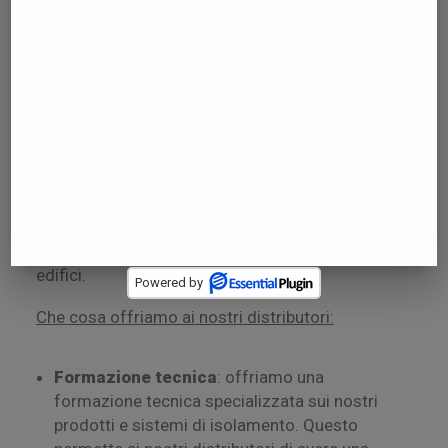
Diversità estetica:
i nostri sistemi di
isolamento consentono di personalizzare
l’aspetto della facciata di un edificio in base alle
preferenze del cliente. Offriamo un’ampia
gamma di colori, texture e motivi per creare un
aspetto esterno unico e attraente.
BOLIX si impegna a fornire un supporto completo
ai propri distributori per consentire loro di
distribuire e vendere efficacemente i prodotti di
chimica edilizia per l’isolamento termico degli
edifici.
Powered by
Che cosa offriamo ai nostri distributori:
Formazione tecnica
: offriamo una
formazione tecnica specializzata sui nostri
prodotti e sistemi di isolamento. Questo