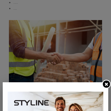
…..
….