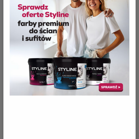
Consulenza e assistenza tecnica:
i nostri
specialisti esperti forniscono una consulenza
competente per aiutare a scegliere le soluzioni
ed i materiali giusti. Forniamo inoltre
assistenza tecnica in ogni fase, dalla
progettazione all’installazione, per garantire
che i nostri clienti siano pienamente soddisfatti
e che il progetto sia portato a termine con
successo.