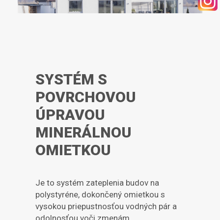
SYSTÉM S
POVRCHOVOU
ÚPRAVOU
MINERÁLNOU
OMIETKOU
Je to systém zateplenia budov na
polystyréne, dokončený omietkou s
vysokou priepustnosťou vodných pár a
odolnosťou voči zmenám