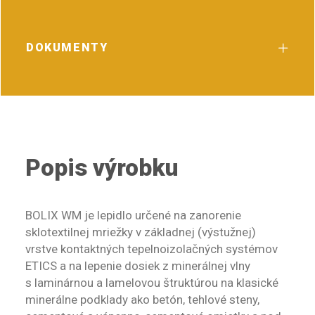
DOKUMENTY
Popis výrobku
BOLIX WM je lepidlo určené na zanorenie
sklotextilnej mriežky v základnej (výstužnej)
vrstve kontaktných tepelnoizolačných systémov
ETICS a na lepenie dosiek z minerálnej vlny
s laminárnou a lamelovou štruktúrou na klasické
minerálne podklady ako betón, tehlové steny,