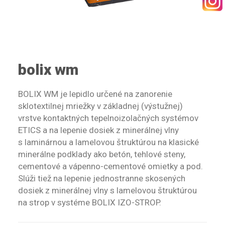
bolix wm
BOLIX WM je lepidlo určené na zanorenie
sklotextilnej mriežky v základnej (výstužnej)
vrstve kontaktných tepelnoizolačných systémov
ETICS a na lepenie dosiek z minerálnej vlny
s laminárnou a lamelovou štruktúrou na klasické
minerálne podklady ako betón, tehlové steny,
cementové a vápenno-cementové omietky a pod.
Slúži tiež na lepenie jednostranne skosených
dosiek z minerálnej vlny s lamelovou štruktúrou
na strop v systéme BOLIX IZO-STROP.