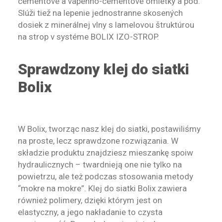
cementové a vápenno-cementové omietky a pod.
Slúži tiež na lepenie jednostranne skosených
dosiek z minerálnej vlny s lamelovou štruktúrou
na strop v systéme BOLIX IZO-STROP.
Sprawdzony klej do siatki
Bolix
W Bolix, tworząc nasz klej do siatki, postawiliśmy
na proste, lecz sprawdzone rozwiązania. W
składzie produktu znajdziesz mieszankę spoiw
hydraulicznych – twardnieją one nie tylko na
powietrzu, ale też podczas stosowania metody
“mokre na mokre”. Klej do siatki Bolix zawiera
również polimery, dzięki którym jest on
elastyczny, a jego nakładanie to czysta