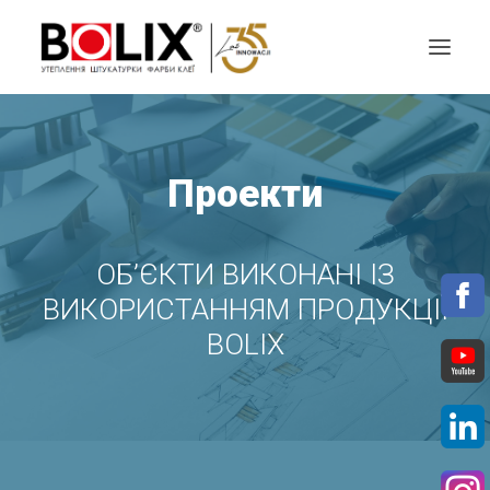
ПРОПОЗИЦІЯ
Проекти
ПРОЕКТУЙ З BOLIX
КАТАЛОГИ КОЛЬОРІВ
ОБ’ЄКТИ ВИКОНАНІ ІЗ
ВИКОРИСТАННЯМ ПРОДУКЦІЇ
ПАРТНЕРИ
BOLIX
МАТЕРІАЛИ ДЛЯ ЗАВАНТАЖЕННЯ
КОНТАКТИ