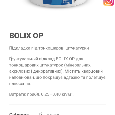
SEARCH
BOLIX OP
RECEPTURY
Підкладка під тонкошарові штукатурки
Ґрунтувальний підклад BOLIX OP для
тонкошарових штукатурок (мінеральних,
акрилових і декоративних). Містить кварцовий
наповнювач, що покращує адгезію та полегшує
нанесення.
Витрата: прибл. 0,25–0,40 кг/м².
Category
Ґрунтовки