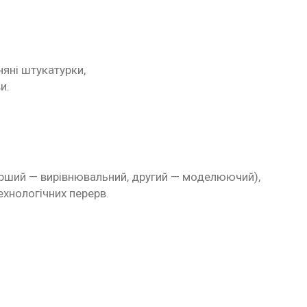
няні штукатурки,
и.
ерший — вирівнювальний, другий — моделюючий),
ехнологічних перерв.