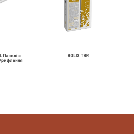
 Панелі з
BOLIX TBR
у/рифлення