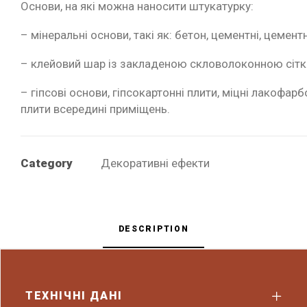
Основи, на які можна наносити штукатурку:
– мінеральні основи, такі як: бетон, цементні, цемен
– клейовий шар із закладеною скловолоконною сітко
– гіпсові основи, гіпсокартонні плити, міцні лакофарб
плити всередині приміщень.
Category
Декоративні ефекти
DESCRIPTION
ТЕХНІЧНІ ДАНІ