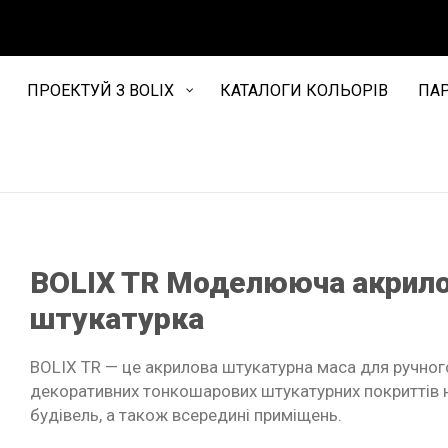
ПРОЕКТУЙ З BOLIX
КАТАЛОГИ КОЛЬОРІВ
ПА
BOLIX TR Моделююча акрил
штукатурка
BOLIX TR — це акрилова штукатурна маса для ручног
декоративних тонкошарових штукатурних покриттів н
будівель, а також всередині приміщень.