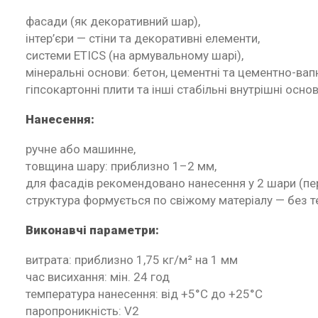
фасади (як декоративний шар),
інтер’єри — стіни та декоративні елементи,
системи ETICS (на армувальному шарі),
мінеральні основи: бетон, цементні та цементно-вап
гіпсокартонні плити та інші стабільні внутрішні основ
Нанесення:
ручне або машинне,
товщина шару: приблизно 1–2 мм,
для фасадів рекомендовано нанесення у 2 шари (п
структура формується по свіжому матеріалу — без т
Виконавчі параметри:
витрата: приблизно 1,75 кг/м² на 1 мм
час висихання: мін. 24 год
температура нанесення: від +5°C до +25°C
паропроникність: V2