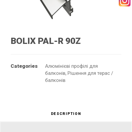
SEARCH
BOLIX PAL-R 90Z
RECEPTURY
Categories
Алюмінієві профілі для
балконів
,
Рішення для терас /
балконів
DESCRIPTION