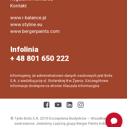
Kontakt
www.i-balance.pl
www.styline.eu
www.bergerpaints.com
Infolinia
+ 48 801 650 222
Informujemy, że administratorem danych osobowych jest Bolix
S.A. z siedzibą przy ul. Stolarskiej 8 w Żywcu. Szczegółowe
informacje dostepne na stronie: Klauzula informacyjna
© Tynki Bolix S.A. 2019 Docieplenia Budynków – Wszelkie prawa
zastrzeżone. Jesteśmy częścią grupy Berger Paints India Ltd