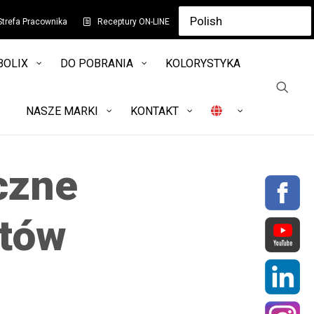
Strefa Pracownika
Receptury ON-LINE
BOLIX
DO POBRANIA
KOLORYSTYKA
NASZE MARKI
KONTAKT
czne
któw