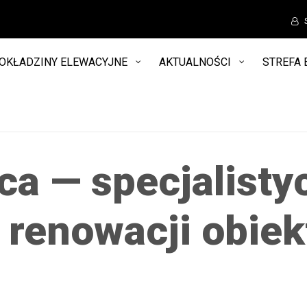
OKŁADZINY ELEWACYJNE
AKTUALNOŚCI
STREFA 
a — specjalisty
 renowacji obie