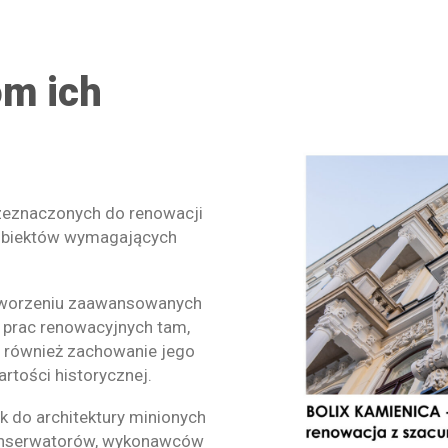
m ich
rzeznaczonych do renowacji
 obiektów wymagających
 tworzeniu zaawansowanych
 prac renowacyjnych tam,
ale również zachowanie jego
artości historycznej.
k do architektury minionych
 konserwatorów, wykonawców