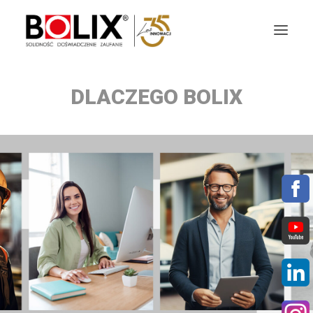
DLACZEGO BOLIX
OFERTA
OKŁADZINY ELEWACYJNE
AKTUALNOŚCI
STREFA BOLIX
DO POBRANIA
KOLORYSTYKA
NASZE MARKI