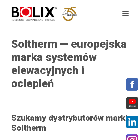
Soltherm — europejska
OFERTA
marka systemów
OKŁADZINY ELEWACYJNE
elewacyjnych i
AKTUALNOŚCI
ociepleń
STREFA BOLIX
DO POBRANIA
Szukamy dystrybutorów marki
KOLORYSTYKA
Soltherm
NASZE MARKI