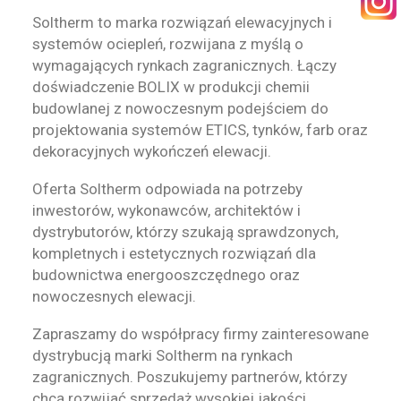
Soltherm to marka rozwiązań elewacyjnych i
KONTAKT
systemów ociepleń, rozwijana z myślą o
wymagających rynkach zagranicznych. Łączy
doświadczenie BOLIX w produkcji chemii
budowlanej z nowoczesnym podejściem do
projektowania systemów ETICS, tynków, farb oraz
dekoracyjnych wykończeń elewacji.
WYSZUKIWANIE
Oferta Soltherm odpowiada na potrzeby
inwestorów, wykonawców, architektów i
STREFA PRACOWNIKA
dystrybutorów, którzy szukają sprawdzonych,
kompletnych i estetycznych rozwiązań dla
RECEPTURY ON-LINE
budownictwa energooszczędnego oraz
nowoczesnych elewacji.
Zapraszamy do współpracy firmy zainteresowane
dystrybucją marki Soltherm na rynkach
zagranicznych. Poszukujemy partnerów, którzy
chcą rozwijać sprzedaż wysokiej jakości