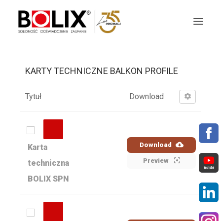
KARTY TECHNICZNE BALKON PROFILE
OFERTA
OKŁADZINY ELEWACYJNE
Tytuł
Download
AKTUALNOŚCI
STREFA BOLIX
Download
Karta
Preview
techniczna
DO POBRANIA
BOLIX SPN
KOLORYSTYKA
NASZE MARKI