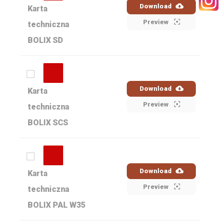
Download
Karta
KONTAKT
Preview
techniczna
BOLIX SD
WYSZUKIWANIE
Download
Karta
Preview
techniczna
STREFA PRACOWNIKA
BOLIX SCS
RECEPTURY ON-LINE
Download
Karta
Preview
techniczna
BOLIX PAL W35