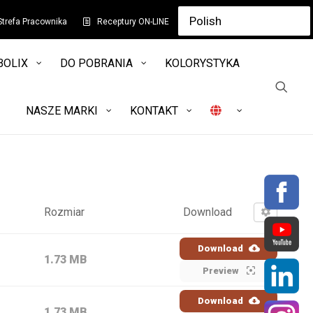
Strefa Pracownika
Receptury ON-LINE
BOLIX
DO POBRANIA
KOLORYSTYKA
NASZE MARKI
KONTAKT
Rozmiar
Download
Download
1.73 MB
Preview
Download
1.73 MB