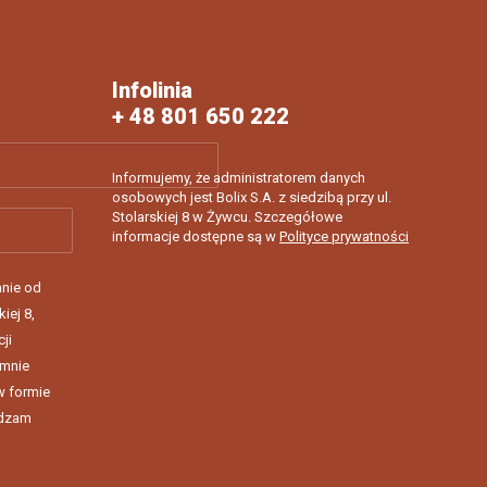
Infolinia
+ 48 801 650 222
Informujemy, że administratorem danych
osobowych jest Bolix S.A. z siedzibą przy ul.
Stolarskiej 8 w Żywcu. Szczegółowe
informacje dostępne są w
Polityce prywatności
nie od
kiej 8,
ji
 mnie
w formie
rdzam