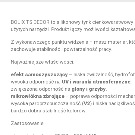
BOLIX TS DECOR to silikonowy tynk cienkowarstwowy
użytych narzędzi. Produkt łączy możliwości kształtowa
Z wykonawczego punktu widzenia – masz materiał, kt
zachowuje stabilność i powtarzalność pracy.
Najważniejsze właściwości:
efekt samoczyszczący
– niska zwilżalność, hydrof
wysoka odporność na
UV i warunki atmosferyczne
,
zwiększona odporność na
glony i grzyby
,
mikrowłókna zbrojące
– poprawa odporności mechan
wysoka paroprzepuszczalność (
V2
) i niska nasiąkliwoś
bardzo dobra stabilność kolorów.
Zastosowanie: