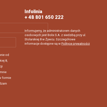
Infolinia
+ 48 801 650 222
Informujemy, że administratorem danych
osobowych jest Bolix S.A. z siedzibą przy ul.
Stolarskiej 8 w Żywcu. Szczegółowe
informacje dostępne są w
Polityce prywatności
nie od
kiej 8,
ji
 mnie
w formie
rdzam