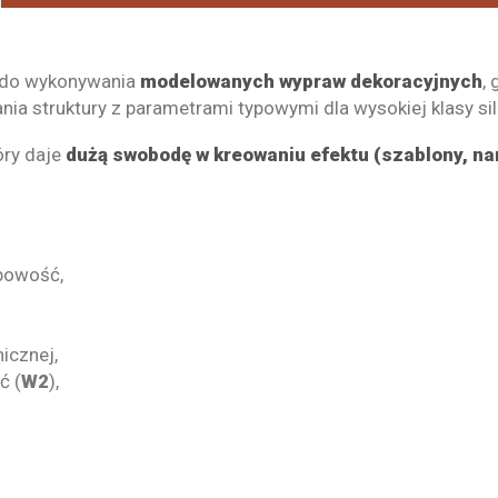
 do wykonywania
modelowanych wypraw dekoracyjnych
,
nia struktury z parametrami typowymi dla wysokiej klasy si
óry daje
dużą swobodę w kreowaniu efektu (szablony, nar
obowość,
icznej,
ć (
W2
),