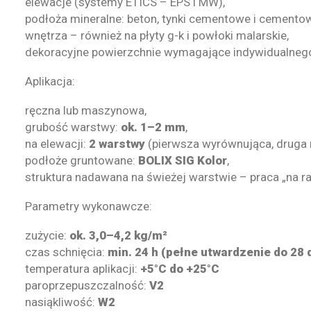
elewacje (systemy ETICS – EPS i MW),
podłoża mineralne: beton, tynki cementowe i cemento
wnętrza – również na płyty g-k i powłoki malarskie,
dekoracyjne powierzchnie wymagające indywidualnego
Aplikacja:
ręczna lub maszynowa,
grubość warstwy:
ok. 1–2 mm
,
na elewacji:
2 warstwy
(pierwsza wyrównująca, druga
podłoże gruntowane:
BOLIX SIG Kolor
,
struktura nadawana na świeżej warstwie – praca „na ra
Parametry wykonawcze:
zużycie:
ok. 3,0–4,2 kg/m²
czas schnięcia:
min. 24 h (pełne utwardzenie do 28 
temperatura aplikacji:
+5°C do +25°C
paroprzepuszczalność:
V2
nasiąkliwość:
W2