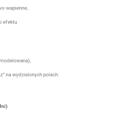
wo-wapienne,
 efektu.
 modelowana),
z” na wydzielonych polach.
dni)