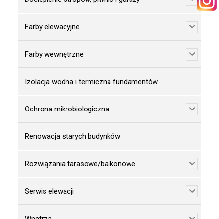
KONTAKT
Farby elewacyjne
Farby wewnętrzne
Izolacja wodna i termiczna fundamentów
WYSZUKIWANIE
Ochrona mikrobiologiczna
STREFA PRACOWNIKA
Renowacja starych budynków
RECEPTURY ON-LINE
Rozwiązania tarasowe/balkonowe
Serwis elewacji
Wnętrza