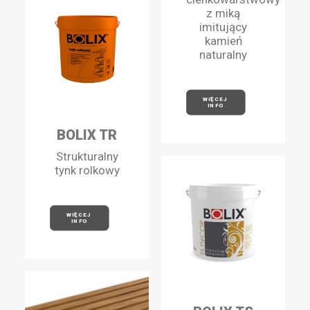
z miką
imitujący
kamień
naturalny
WIĘCEJ 
INFO
BOLIX TR
Strukturalny
tynk rolkowy
WIĘCEJ 
INFO