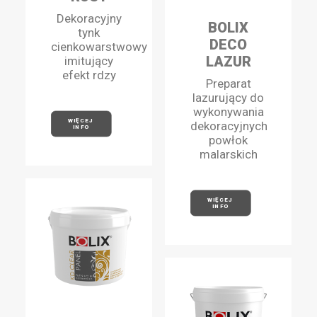
Dekoracyjny
BOLIX
tynk
DECO
cienkowarstwowy
LAZUR
imitujący
efekt rdzy
Preparat
lazurujący do
wykonywania
WIĘCEJ 
dekoracyjnych
INFO
powłok
malarskich
WIĘCEJ 
INFO