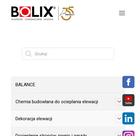
OFERTA
Wyszukiwarka
produktów
OKŁADZINY ELEWACYJNE
AKTUALNOŚCI
BALANCE
STREFA BOLIX
Chemia budowlana do ocieplania elewacji
DO POBRANIA
KOLORYSTYKA
Dekoracja elewacji
NASZE MARKI
Docieplenie stropów, piwnic i garaży