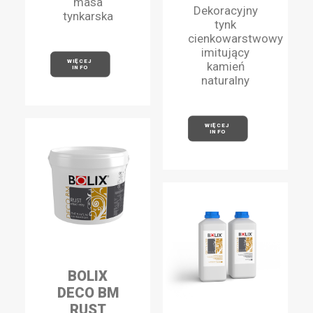
masa
Dekoracyjny
tynkarska
tynk
cienkowarstwowy
imitujący
WIĘCEJ 
kamień
INFO
naturalny
WIĘCEJ 
INFO
BOLIX
DECO BM
RUST