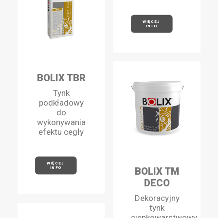
WIĘCEJ 
INFO
BOLIX TBR
Tynk
podkładowy
do
wykonywania
efektu cegły
WIĘCEJ 
INFO
BOLIX TM
DECO
Dekoracyjny
tynk
cienkowarstwowy