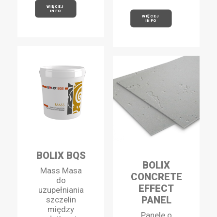
WIĘCEJ 
INFO
WIĘCEJ 
INFO
BOLIX BQS
BOLIX
Mass Masa
CONCRETE
do
EFFECT
uzupełniania
PANEL
szczelin
między
Panele o