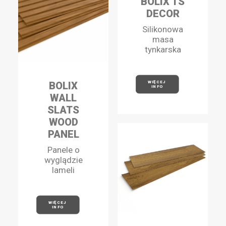
BOLIX TS
DECOR
Silikonowa
masa
tynkarska
BOLIX
WIĘCEJ 
INFO
WALL
SLATS
WOOD
PANEL
Panele o
wyglądzie
lameli
WIĘCEJ 
INFO