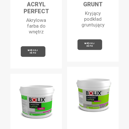
ACRYL
GRUNT
PERFECT
Kryjący
podkład
Akrylowa
gruntujący
farba do
wnętrz
WIĘCEJ 
INFO
WIĘCEJ 
INFO