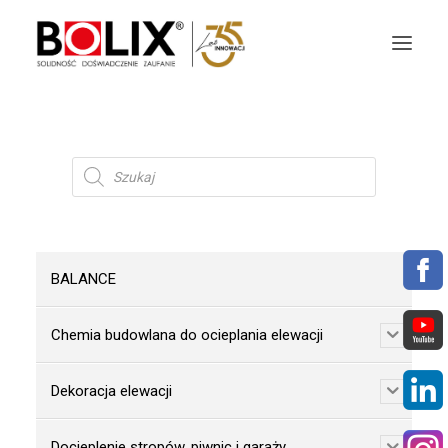
OFERTA
Wyszukiwarka
produktów
OKŁADZINY ELEWACYJNE
AKTUALNOŚCI
BALANCE
STREFA BOLIX
Chemia budowlana do ocieplania elewacji
DO POBRANIA
KOLORYSTYKA
Dekoracja elewacji
NASZE MARKI
Docieplenie stropów, piwnic i garaży