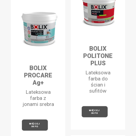
BOLIX
POLITONE
PLUS
BOLIX
Lateksowa
PROCARE
farba do
Ag+
ścian i
sufitów
Lateksowa
farba z
jonami srebra
WIĘCEJ 
INFO
WIĘCEJ 
INFO