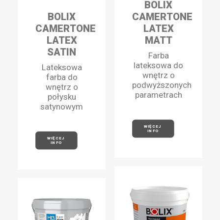
BOLIX
BOLIX
CAMERTONE
CAMERTONE
LATEX
LATEX
MATT
SATIN
Farba
lateksowa do
Lateksowa
wnętrz o
farba do
podwyższonych
wnętrz o
parametrach
połysku
satynowym
WIĘCEJ 
INFO
WIĘCEJ 
INFO