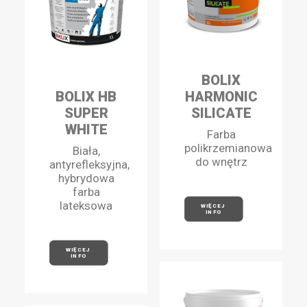
BOLIX
BOLIX HB
HARMONIC
SUPER
SILICATE
WHITE
Farba
polikrzemianowa
Biała,
do wnętrz
antyrefleksyjna,
hybrydowa
farba
lateksowa
WIĘCEJ 
INFO
WIĘCEJ 
INFO