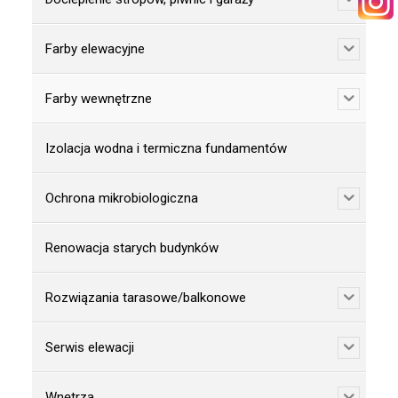
KONTAKT
Farby elewacyjne
Farby wewnętrzne
Izolacja wodna i termiczna fundamentów
WYSZUKIWANIE
Ochrona mikrobiologiczna
STREFA PRACOWNIKA
Renowacja starych budynków
RECEPTURY ON-LINE
Rozwiązania tarasowe/balkonowe
Serwis elewacji
Wnętrza