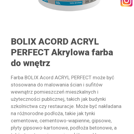
KONTAKT
BOLIX ACORD ACRYL
PERFECT Akrylowa farba
WYSZUKIWANIE
do wnętrz
STREFA PRACOWNIKA
Farba BOLIX Acord ACRYL PERFECT może być
stosowana do malowania ścian i sufitów
RECEPTURY ON-LINE
wewnątrz pomieszczeń mieszkalnych i
użyteczności publicznej, takich jak budynki
szkolnictwa czy restauracje. Może być nakładana
na różnorodne podłoża, takie jak tynki
cementowe, cementowo-wapienne, gipsowe,
płyty gipsowo-kartonowe, podłoża betonowe, a