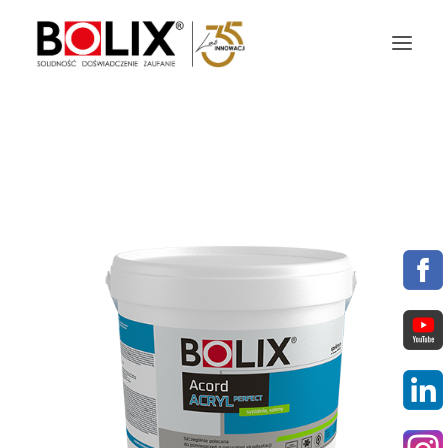
OFERTA
OKŁADZINY ELEWACYJNE
AKTUALNOŚCI
STREFA BOLIX
DO POBRANIA
KOLORYSTYKA
NASZE MARKI