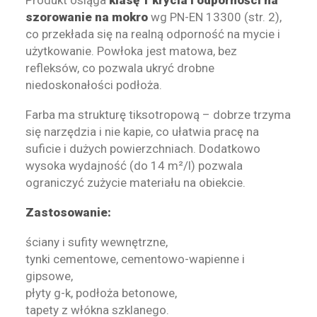
Produkt osiąga
klasę 1 krycia i odporności na
szorowanie na mokro
wg PN-EN 13300 (str. 2),
co przekłada się na realną odporność na mycie i
użytkowanie. Powłoka jest matowa, bez
refleksów, co pozwala ukryć drobne
niedoskonałości podłoża.
Farba ma strukturę tiksotropową – dobrze trzyma
się narzędzia i nie kapie, co ułatwia pracę na
suficie i dużych powierzchniach. Dodatkowo
wysoka wydajność (do 14 m²/l) pozwala
ograniczyć zużycie materiału na obiekcie.
Zastosowanie:
ściany i sufity wewnętrzne,
tynki cementowe, cementowo-wapienne i
gipsowe,
płyty g-k, podłoża betonowe,
tapety z włókna szklanego.