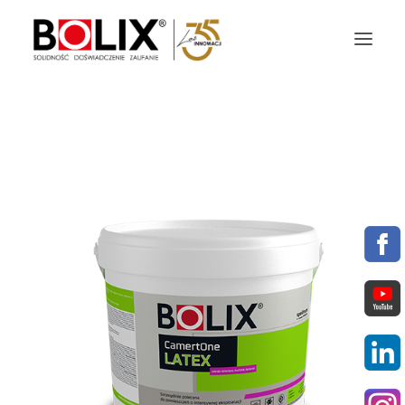
OFERTA
OKŁADZINY ELEWACYJNE
AKTUALNOŚCI
STREFA BOLIX
DO POBRANIA
KOLORYSTYKA
NASZE MARKI