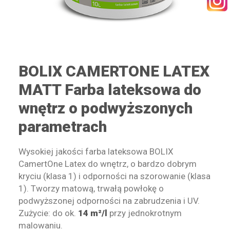
KONTAKT
BOLIX CAMERTONE LATEX
MATT Farba lateksowa do
WYSZUKIWANIE
wnętrz o podwyższonych
parametrach
STREFA PRACOWNIKA
RECEPTURY ON-LINE
Wysokiej jakości farba lateksowa BOLIX
CamertOne Latex do wnętrz, o bardzo dobrym
kryciu (klasa 1) i odporności na szorowanie (klasa
1). Tworzy matową, trwałą powłokę o
podwyższonej odporności na zabrudzenia i UV.
Zużycie: do ok.
14 m²/l
przy jednokrotnym
malowaniu.