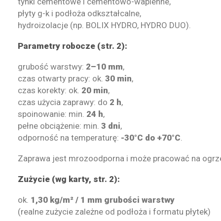
tynki cementowe i cementowo-wapienne,
płyty g-k i podłoża odkształcalne,
hydroizolacje (np. BOLIX HYDRO, HYDRO DUO).
Parametry robocze (str. 2):
grubość warstwy:
2–10 mm
,
czas otwarty pracy: ok.
30 min
,
czas korekty: ok.
20 min
,
czas użycia zaprawy: do
2 h
,
spoinowanie: min.
24 h
,
pełne obciążenie: min.
3 dni
,
odporność na temperaturę:
-30°C do +70°C
.
Zaprawa jest mrozoodporna i może pracować na ogrze
Zużycie (wg karty, str. 2):
ok.
1,30 kg/m² / 1 mm grubości warstwy
(realne zużycie zależne od podłoża i formatu płytek)