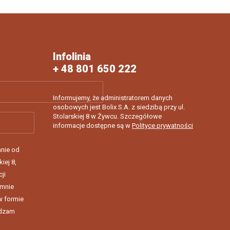
Infolinia
+ 48 801 650 222
Informujemy, że administratorem danych
osobowych jest Bolix S.A. z siedzibą przy ul.
Stolarskiej 8 w Żywcu. Szczegółowe
informacje dostępne są w
Polityce prywatności
nie od
kiej 8,
ji
 mnie
w formie
rdzam