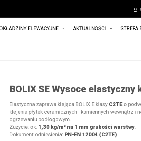
OKŁADZINY ELEWACYJNE
AKTUALNOŚCI
STREFA 
BOLIX SE Wysoce elastyczny k
Elastyczna zaprawa klejąca BOLIX E klasy
C2TE
o podwy
klejenia płytek ceramicznych i kamiennych wewnątrz i n
ogrzewaniu podłogowym.
Zużycie: ok.
1,30 kg/m² na 1 mm grubości warstwy
.
Dokument odniesienia:
PN-EN 12004 (C2TE)