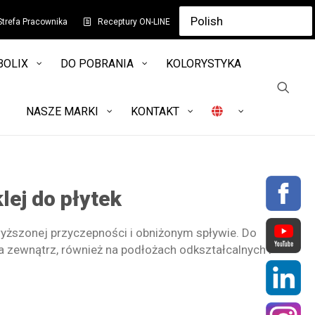
Strefa Pracownika
Receptury ON-LINE
BOLIX
DO POBRANIA
KOLORYSTYKA
NASZE MARKI
KONTAKT
lej do płytek
ższonej przyczepności i obniżonym spływie. Do
a zewnątrz, również na podłożach odkształcalnych i