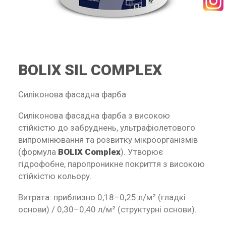
SEARCH
BOLIX SIL COMPLEX
RECEPTURY
Силіконова фасадна фарба
Силіконова фасадна фарба з високою
стійкістю до забруднень, ультрафіолетового
випромінювання та розвитку мікроорганізмів
(формула
BOLIX Complex
). Утворює
гідрофобне, паропроникне покриття з високою
стійкістю кольору.
Витрата: приблизно 0,18–0,25 л/м² (гладкі
основи) / 0,30–0,40 л/м² (структурні основи).