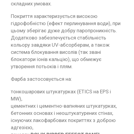
складних умовах.
Покриття характеризується високою
гідрофобністю (ефект перлинування води), при
цьому зберігає дуже добру паропроникність.
Додатково забезпечується стабільність
кольору завдяки UV-абсорберам, а також
система блокування висолів (так звані
блокатори іонів кальцію), що обмежує
утворення потьоків і плям.
Фарба застосовується на:
тонкошарових штукатурках (ETICS на EPS і
MW),
цементних і цементно-вапняних штукатурках,
бетонних основах і неоштукатурених стінах,
існуючих лакофарбових покриттях з доброю
адгезією,