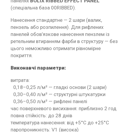
панелях
BOLIX RIBBED EFFECT PANEL
(спеціальна база 00RIBBED).
Нанесення стандартне — 2 шари (валик,
пензель або розпилення). Для рифлених
панелей обов’язкове нанесення пензлем із
ретельним втиранням фарби в структуру — без
цього неможливо отримати рівномірне
покриття.
Виконавчі параметри:
витрата:
0,18–0,25 л/м² — гладкі основи (2 шари)
0,30–0,40 л/м² — структурні штукатурки
0,36–0,50 л/м² — рифлені панелі
час поверхневого висихання: приблизно 2 год
повна стійкість: до 28 днів
температура нанесення: від +5°C до +25°C
паропроникність: V1 (висока)