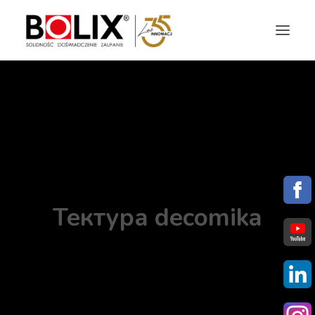
OFERTA
OKŁADZINY ELEWACYJNE
AKTUALNOŚCI
STREFA BOLIX
Тектура decomika
DO POBRANIA
KOLORYSTYKA
NASZE MARKI