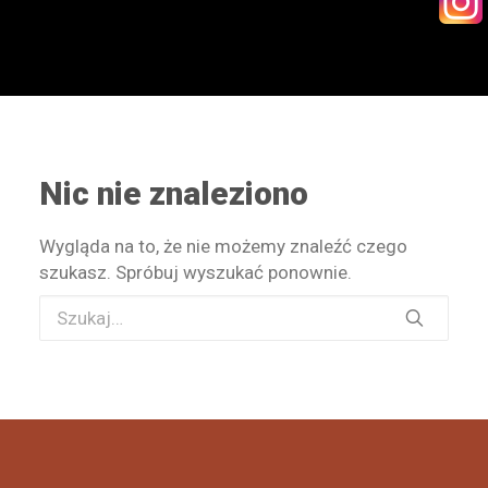
KONTAKT
Nic nie znaleziono
WYSZUKIWANIE
Wygląda na to, że nie możemy znaleźć czego
STREFA PRACOWNIKA
szukasz. Spróbuj wyszukać ponownie.
RECEPTURY ON-LINE