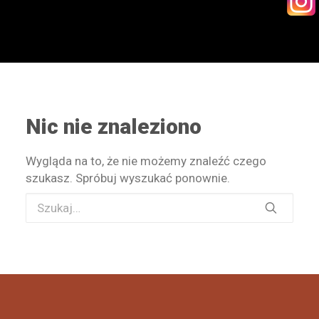
KONTAKT
Nic nie znaleziono
WYSZUKIWANIE
Wygląda na to, że nie możemy znaleźć czego
STREFA PRACOWNIKA
szukasz. Spróbuj wyszukać ponownie.
RECEPTURY ON-LINE