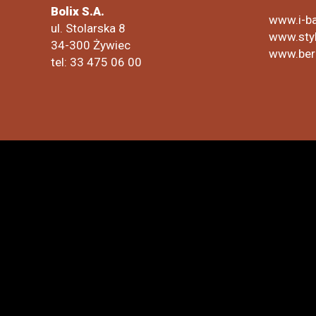
Bolix S.A.
www.i-ba
ul. Stolarska 8
www.styl
34-300 Żywiec
www.ber
tel: 33 475 06 00