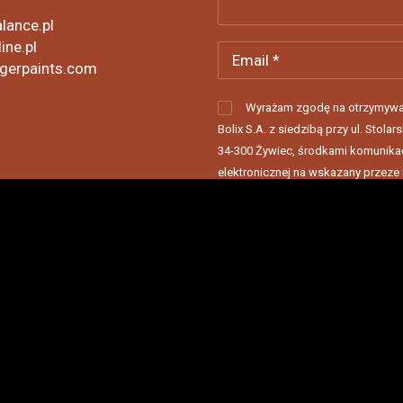
lance.pl
ine.pl
gerpaints.com
Wyrażam zgodę na otrzymywa
Bolix S.A. z siedzibą przy ul. Stolars
34-300 Żywiec, środkami komunikac
elektronicznej na wskazany przeze
adres e-mail, informacji handlowej 
newslettera. Jednocześnie potwie
zapoznanie się z Polityką
prywatności...
Czytaj więcej