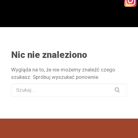
KONTAKT
Nic nie znaleziono
WYSZUKIWANIE
Wygląda na to, że nie możemy znaleźć czego
STREFA PRACOWNIKA
szukasz. Spróbuj wyszukać ponownie.
RECEPTURY ON-LINE