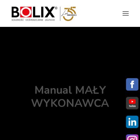
OFERTA
OKŁADZINY ELEWACYJNE
AKTUALNOŚCI
Manual MAŁY
STREFA BOLIX
WYKONAWCA
DO POBRANIA
KOLORYSTYKA
NASZE MARKI