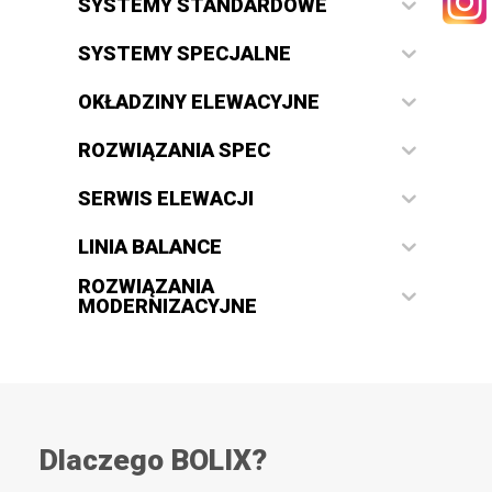
SYSTEMY STANDARDOWE
KONTAKT
SYSTEMY SPECJALNE
OKŁADZINY ELEWACYJNE
ROZWIĄZANIA SPEC
WYSZUKIWANIE
SERWIS ELEWACJI
LINIA BALANCE
STREFA PRACOWNIKA
ROZWIĄZANIA
MODERNIZACYJNE
RECEPTURY ON-LINE
Dlaczego BOLIX?