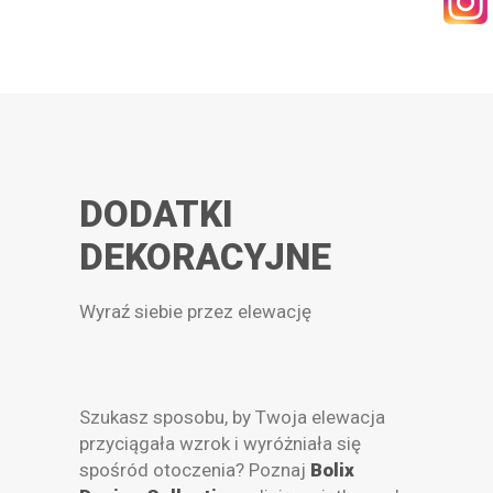
KONTAKT
WYSZUKIWANIE
DODATKI
DEKORACYJNE
STREFA PRACOWNIKA
Wyraź siebie przez elewację
RECEPTURY ON-LINE
Szukasz sposobu, by Twoja elewacja
przyciągała wzrok i wyróżniała się
spośród otoczenia? Poznaj
Bolix