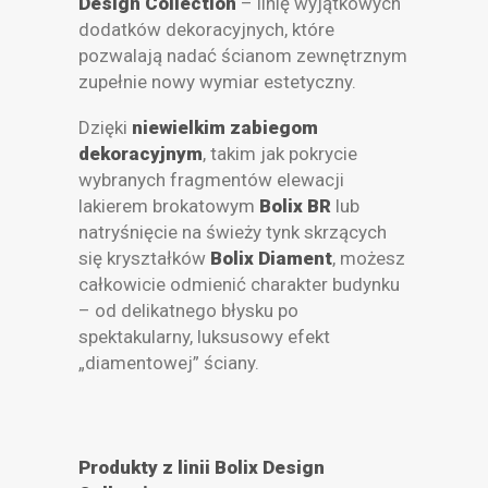
Design Collection
– linię wyjątkowych
dodatków dekoracyjnych, które
pozwalają nadać ścianom zewnętrznym
zupełnie nowy wymiar estetyczny.
Dzięki
niewielkim zabiegom
dekoracyjnym
, takim jak pokrycie
wybranych fragmentów elewacji
lakierem brokatowym
Bolix BR
lub
natryśnięcie na świeży tynk skrzących
się kryształków
Bolix Diament
, możesz
całkowicie odmienić charakter budynku
– od delikatnego błysku po
spektakularny, luksusowy efekt
„diamentowej” ściany.
Produkty z linii Bolix Design