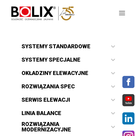
OFERTA
SYSTEMY STANDARDOWE
OKŁADZINY ELEWACYJNE
SYSTEMY SPECJALNE
OKŁADZINY ELEWACYJNE
AKTUALNOŚCI
ROZWIĄZANIA SPEC
STREFA BOLIX
SERWIS ELEWACJI
DO POBRANIA
LINIA BALANCE
KOLORYSTYKA
ROZWIĄZANIA
MODERNIZACYJNE
NASZE MARKI