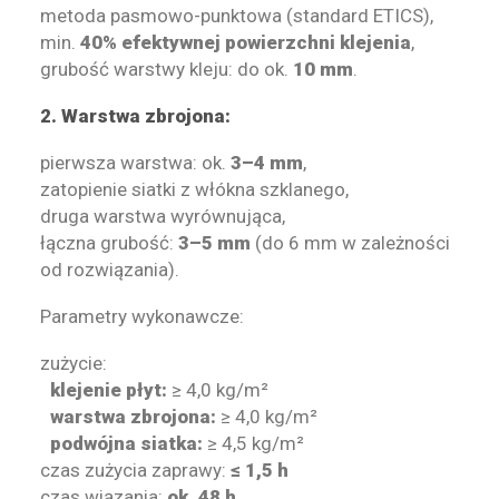
metoda pasmowo-punktowa (standard ETICS),
min.
40% efektywnej powierzchni klejenia
,
grubość warstwy kleju: do ok.
10 mm
.
2. Warstwa zbrojona:
pierwsza warstwa: ok.
3–4 mm
,
zatopienie siatki z włókna szklanego,
druga warstwa wyrównująca,
łączna grubość:
3–5 mm
(do 6 mm w zależności
od rozwiązania).
Parametry wykonawcze:
zużycie:
klejenie płyt:
≥ 4,0 kg/m²
warstwa zbrojona:
≥ 4,0 kg/m²
podwójna siatka:
≥ 4,5 kg/m²
czas zużycia zaprawy:
≤ 1,5 h
czas wiązania:
ok. 48 h