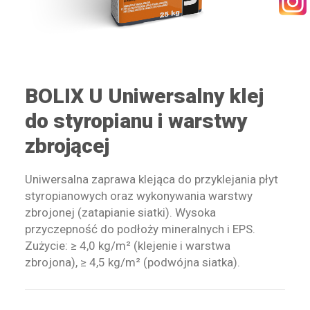
KONTAKT
BOLIX U Uniwersalny klej
do styropianu i warstwy
WYSZUKIWANIE
zbrojącej
STREFA PRACOWNIKA
Uniwersalna zaprawa klejąca do przyklejania płyt
styropianowych oraz wykonywania warstwy
RECEPTURY ON-LINE
zbrojonej (zatapianie siatki). Wysoka
przyczepność do podłoży mineralnych i EPS.
Zużycie: ≥ 4,0 kg/m² (klejenie i warstwa
zbrojona), ≥ 4,5 kg/m² (podwójna siatka).