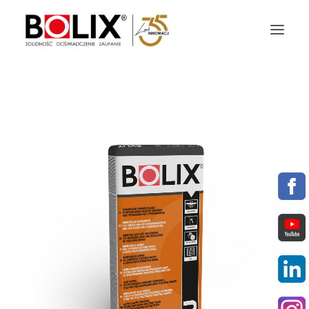
OFERTA
OKŁADZINY ELEWACYJNE
AKTUALNOŚCI
STREFA BOLIX
DO POBRANIA
KOLORYSTYKA
NASZE MARKI