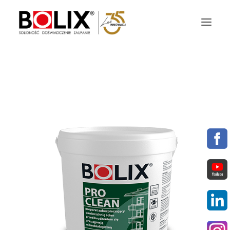
OFERTA
OKŁADZINY ELEWACYJNE
AKTUALNOŚCI
STREFA BOLIX
DO POBRANIA
KOLORYSTYKA
NASZE MARKI