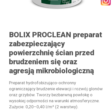
KONTAKT
BOLIX PROCLEAN preparat
zabezpieczający
WYSZUKIWANIE
powierzchnię ścian przed
brudzeniem się oraz
STREFA PRACOWNIKA
agresją mikrobiologiczną
RECEPTURY ON-LINE
Preparat hydrofobizująco-ochronny
ograniczający brudzenie elewacji i rozwój glonów
oraz grzybów. Tworzy bezbarwną powłokę o
wysokiej odporności na warunki atmosferyczne.
Zużycie: 0,20–0,40 l/m² (2 warstwy).