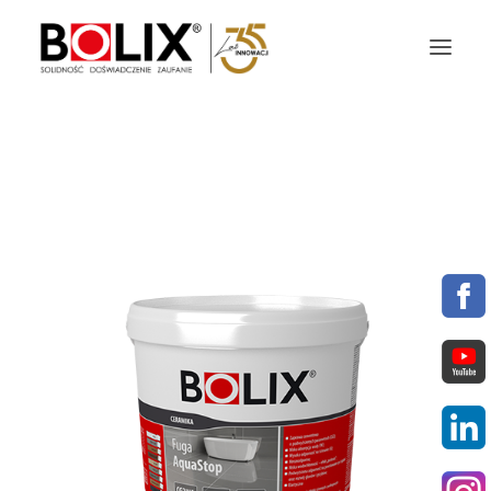
OFERTA
OKŁADZINY ELEWACYJNE
AKTUALNOŚCI
STREFA BOLIX
DO POBRANIA
KOLORYSTYKA
NASZE MARKI