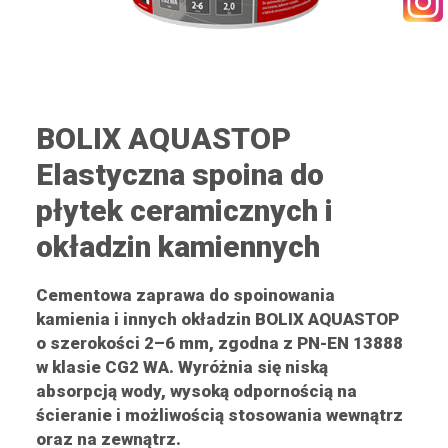
KONTAKT
BOLIX AQUASTOP
Elastyczna spoina do
WYSZUKIWANIE
płytek ceramicznych i
okładzin kamiennych
STREFA PRACOWNIKA
RECEPTURY ON-LINE
Cementowa zaprawa do spoinowania
kamienia i innych okładzin BOLIX AQUASTOP
o szerokości 2–6 mm, zgodna z PN-EN 13888
w klasie CG2 WA. Wyróżnia się niską
absorpcją wody, wysoką odpornością na
ścieranie i możliwością stosowania wewnątrz
oraz na zewnątrz.