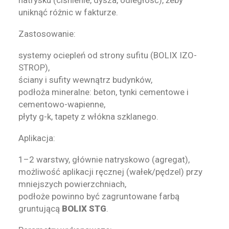
natrysku (ciśnienie, dysza, odległość), żeby
uniknąć różnic w fakturze.
Zastosowanie:
systemy ociepleń od strony sufitu (BOLIX IZO-
STROP),
ściany i sufity wewnątrz budynków,
podłoża mineralne: beton, tynki cementowe i
cementowo-wapienne,
płyty g-k, tapety z włókna szklanego.
Aplikacja:
1–2 warstwy, głównie natryskowo (agregat),
możliwość aplikacji ręcznej (wałek/pędzel) przy
mniejszych powierzchniach,
podłoże powinno być zagruntowane farbą
gruntującą
BOLIX STG
.