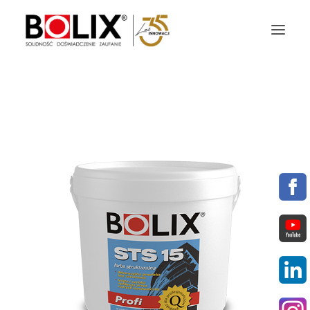
OFERTA
OKŁADZINY ELEWACYJNE
AKTUALNOŚCI
STREFA BOLIX
DO POBRANIA
KOLORYSTYKA
NASZE MARKI