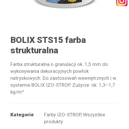
KONTAKT
BOLIX STS15 farba
strukturalna
WYSZUKIWANIE
Farba strukturalna o granulacji ok. 1,5 mm do
wykonywania dekoracyjnych powłok
STREFA PRACOWNIKA
natryskowych. Do zastosowań wewnętrznych i w
RECEPTURY ON-LINE
systemie BOLIX IZO-STROP. Zużycie: ok. 1,3–1,7
kg/m².
Kategorie
Farby IZO-STROP
,
Wszystkie
produkty