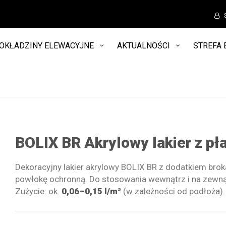
OKŁADZINY ELEWACYJNE
AKTUALNOŚCI
STREFA 
BOLIX BR Akrylowy lakier z pł
Dekoracyjny lakier akrylowy BOLIX BR z dodatkiem brok
powłokę ochronną. Do stosowania wewnątrz i na zewnąt
Zużycie: ok.
0,06–0,15 l/m²
(w zależności od podłoża).