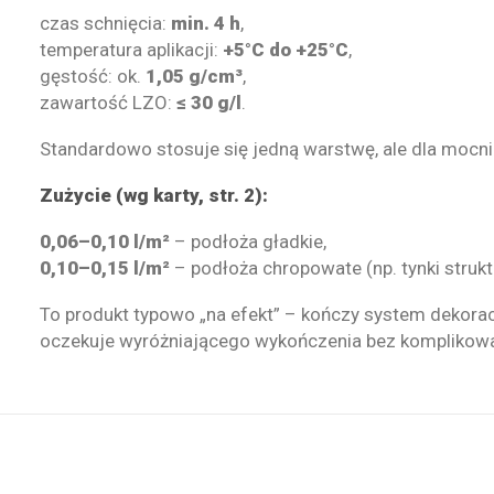
czas schnięcia:
min. 4 h
,
temperatura aplikacji:
+5°C do +25°C
,
gęstość: ok.
1,05 g/cm³
,
zawartość LZO:
≤ 30 g/l
.
Standardowo stosuje się jedną warstwę, ale dla mocn
Zużycie (wg karty, str. 2):
0,06–0,10 l/m²
– podłoża gładkie,
0,10–0,15 l/m²
– podłoża chropowate (np. tynki strukt
To produkt typowo „na efekt” – kończy system dekorac
oczekuje wyróżniającego wykończenia bez komplikowan