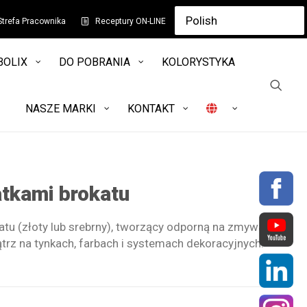
Strefa Pracownika
Receptury ON-LINE
BOLIX
DO POBRANIA
KOLORYSTYKA
NASZE MARKI
KONTAKT
atkami brokatu
atu (złoty lub srebrny), tworzący odporną na zmywanie
rz na tynkach, farbach i systemach dekoracyjnych.